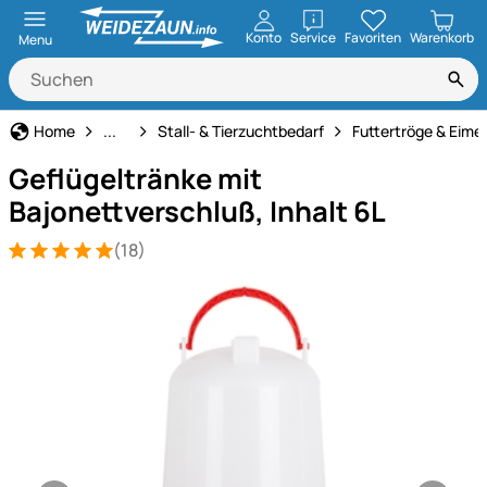
öffnen
Konto
Service
Favoriten
Warenkorb
Menu
Haus und Hof
Home
...
Stall- & Tierzuchtbedarf
Futtertröge & Eime
Geflügeltränke mit
Bajonettverschluß, Inhalt 6L
(18)
Bewertung: 5 von 5 (18 Bewertungen)
18 Bewertungen
Produktgalerie