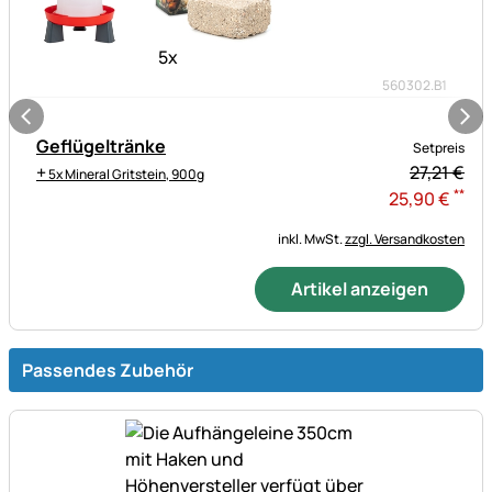
5
x
560302.B1
Geflügeltränke
Setpreis
+
27,
21
€
5x Mineral Gritstein, 900g
**
25
,
90
€
inkl. MwSt.
zzgl. Versandkosten
Artikel anzeigen
Passendes Zubehör