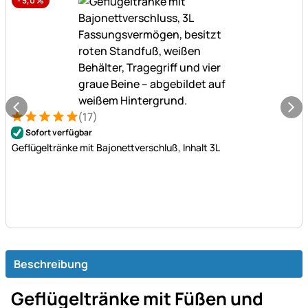
-
5,0
%
(17)
Bewertung: 5 von 5 (17 Bewertungen)
17 Bewertungen
Sofort verfügbar
Geflügeltränke mit Bajonettverschluß, Inhalt 3L
Beschreibung
Geflügeltränke mit Füßen und