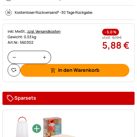
4
Kostenloser Rückversand
-
30 Tage Rückgabe
Steuerhinweis:
inkl. MwSt.,
zzgl. Versandkosten
-
5,0
%
Gewicht: 0,53 kg
statt:
6
,
19
€
5
,
88
€
Art.Nr.: 560302
In den Warenkorb
Sparsets