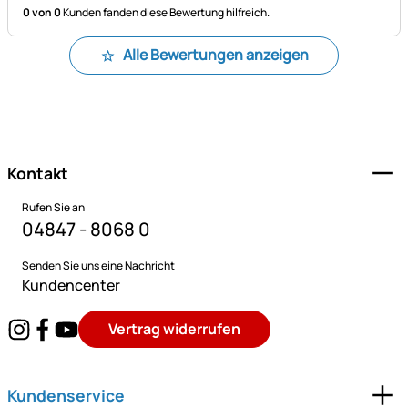
0 von 0
Kunden fanden diese Bewertung hilfreich.
Alle Bewertungen anzeigen
Fußzeile
Kontakt
Rufen Sie an
04847 - 8068 0
Senden Sie uns eine Nachricht
Kundencenter
Vertrag widerrufen
Kundenservice