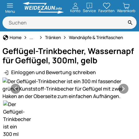
öffnen
Konto
Service
Favoriten
Warenkorb
Menu
Geflügeltränken
Home
...
Tränken
Wandnäpfe & Trinkflaschen
Geflügel-Trinkbecher, Wassernapf
für Geflügel, 300ml, gelb
Einloggen und Bewertung schreiben
Produktgalerie