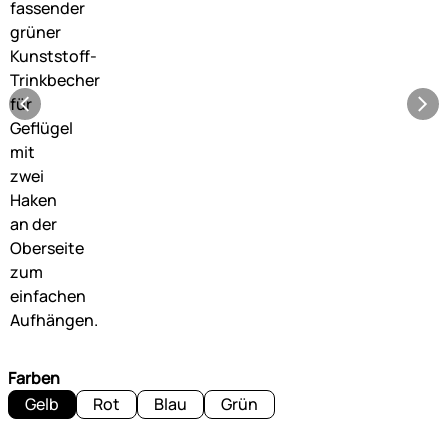
Farben
Gelb
Rot
Blau
Grün