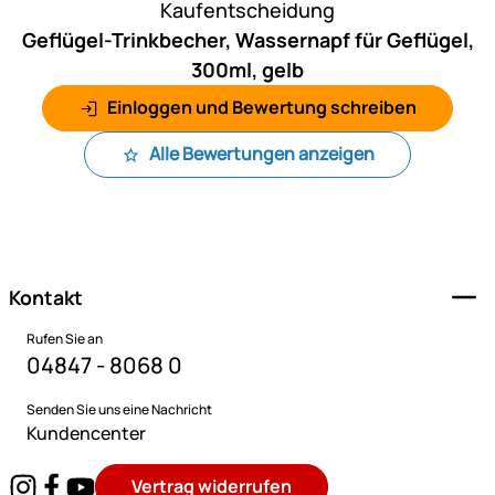
Kaufentscheidung
Geflügel-Trinkbecher, Wassernapf für Geflügel,
300ml, gelb
Einloggen und Bewertung schreiben
Alle Bewertungen anzeigen
Fußzeile
Kontakt
Rufen Sie an
04847 - 8068 0
Senden Sie uns eine Nachricht
Kundencenter
Vertrag widerrufen