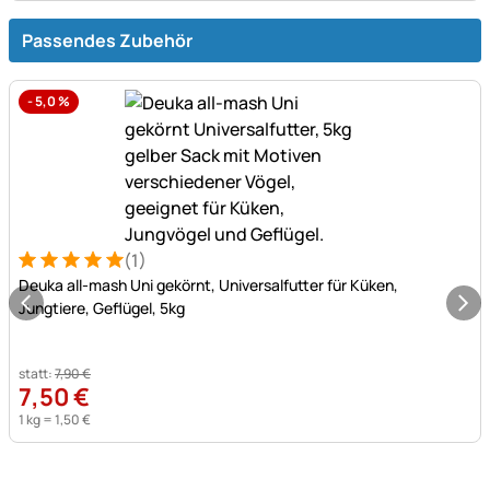
Passendes Zubehör
-
5,0
%
(1)
Bewertung: 5 von 5 (1 Bewertungen)
1 Bewertung
Deuka all-mash Uni gekörnt, Universalfutter für Küken,
Jungtiere, Geflügel, 5kg
statt:
7
,
90
€
7
,
50
€
1 kg =
1
,
50
€