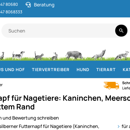
47 80680
Beratung
47 8068333
S UND HOF
TIERVERTREIBER
HUND
TIERART
KA
Schn
er
Lief
apf für Nagetiere: Kaninchen, Meers
ktem Rand
n und Bewertung schreiben
ie
für