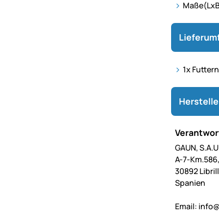
Maße(LxB
Lieferum
1x Futter
Herstell
Verantwort
GAUN, S.A.U
A-7-Km.586
30892 Libri
Spanien
Email:
info