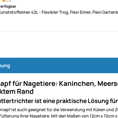
(1)
: 5 von 5 (1 Bewertungen)
ung
verfügbar
Kunststoffeimer 42L - Flexibler Trog, Flexi Eimer, Flexi Garten
bung
napf für Nagetiere: Kaninchen, Meer
rktem Rand
ttertrichter ist eine praktische Lösung für
ernapf ist auch geeignet für die Verwendung mit Küken und Z
 Fütterung Ihrer Nagetiere. Mit den Maßen von 12cm x 10cm x 