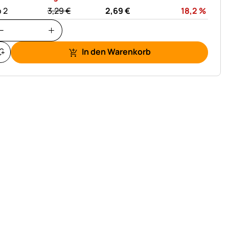
statt:
Rabat
 2
3,
29
€
2,
69
€
18,2
%
In den Warenkorb