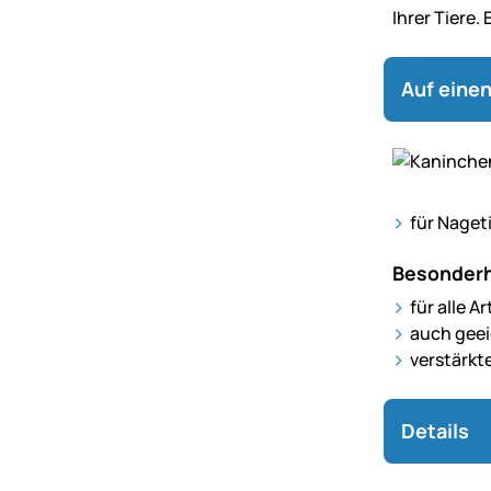
Ihrer Tiere.
Auf einen
für Naget
Besonderh
für alle A
auch geei
verstärkte
Details