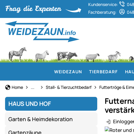
Kundenservice:
048
Fachberatung:
048
WEIDEZAUN
TIERBEDARF
HAU
Haus und Hof
Home
...
Stall- & Tierzuchtbedarf
Futtertröge & Eim
Futtern
HAUS UND HOF
verstär
Garten & Heimdekoration
Einlogge
Produktgaler
Gartenzäune