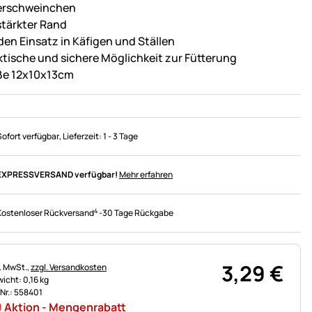
rschweinchen
stärkter Rand
 den Einsatz in Käfigen und Ställen
ktische und sichere Möglichkeit zur Fütterung
e 12x10x13cm
Sofort verfügbar
, Lieferzeit:
1 - 3 Tage
EXPRESSVERSAND verfügbar!
Mehr erfahren
4
Kostenloser Rückversand
-
30 Tage Rückgabe
3
,
29
€
uerhinweis:
l. MwSt.,
zzgl. Versandkosten
icht: 0,16 kg
.Nr.: 558401
Aktion - Mengenrabatt