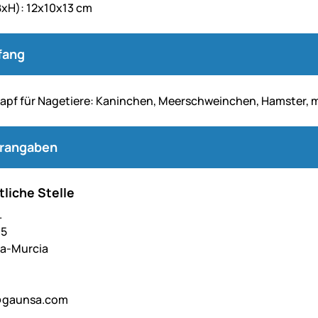
xH): 12x10x13 cm
fang
napf für Nagetiere: Kaninchen, Meerschweinchen, Hamster, 
erangaben
liche Stelle
.
,5
lla-Murcia
@gaunsa.com