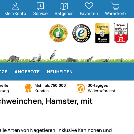
öffnen
öffnen
Mein
Konto
Service
Ratgeber
Favoriten
Warenkorb
TZE
ANGEBOTE
NEUHEITEN
elle
Mehr als
750.000
30-tägiges
erung
Kunden
Widerrufsrecht
chweinchen, Hamster, mit
 alle Arten von Nagetieren, inklusive Kaninchen und