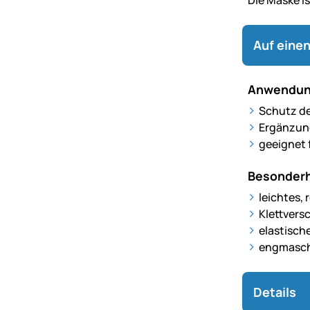
Auf einen
Anwendun
Schutz de
Ergänzun
geeignet 
Besonderh
leichtes,
Klettvers
elastisch
engmaschi
Details