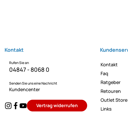
Fußzeile
Kontakt
Kundenser
Rufen Sie an
Kontakt
04847 - 8068 0
Faq
Ratgeber
Senden Sie uns eine Nachricht
Kundencenter
Retouren
Outlet Store
Vertrag widerrufen
Links