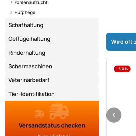
Fohlenaufzucht
Hufpflege
Schafhaltung
Geflügelhaltung
Wird oft
Rinderhaltung
Schermaschinen
-
6,0
%
Veterinärbedarf
Tier-Identifikation
Versandstatus checken