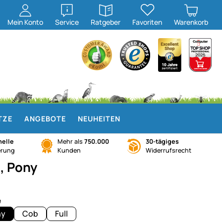
öffnen
öffnen
Mein
Konto
Service
Ratgeber
Favoriten
Warenkorb
TZE
ANGEBOTE
NEUHEITEN
elle
Mehr als
750.000
30-tägiges
erung
Kunden
Widerrufsrecht
, Pony
e
ny
Cob
Full