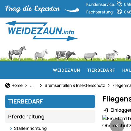
Kundenservice:
048
Fachberatung:
048
WEIDEZAUN
TIERBEDARF
HAU
Pferdehaltung
Home
...
Bremsenfallen & Insektenschutz
Fliegenma
Fliegen
TIERBEDARF
Einlogge
Pferdehaltung
Produktgaler
Stalleinrichtung