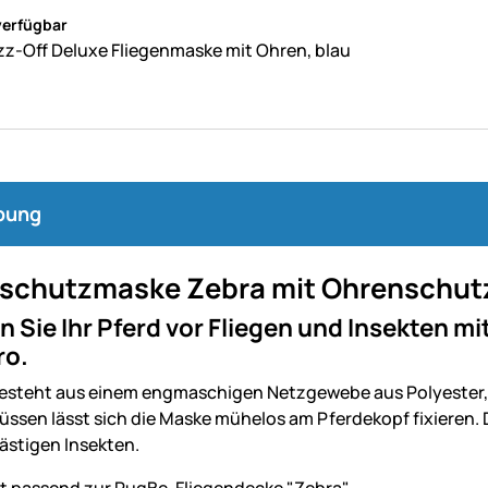
ne Bewertungen abgegeben
verfügbar
z-Off Deluxe Fliegenmaske mit Ohren, blau
bung
nschutzmaske Zebra mit Ohrenschut
 Sie Ihr Pferd vor Fliegen und Insekten m
ro.
esteht aus einem engmaschigen Netzgewebe aus Polyester, da
lüssen lässt sich die Maske mühelos am Pferdekopf fixieren
lästigen Insekten.
st passend zur RugBe-Fliegendecke "Zebra".