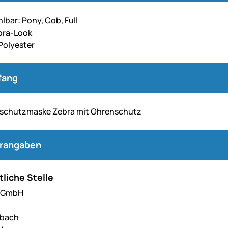
lbar: Pony, Cob, Full
bra-Look
 Polyester
fang
nschutzmaske Zebra mit Ohrenschutz
erangaben
liche Stelle
l GmbH
hbach