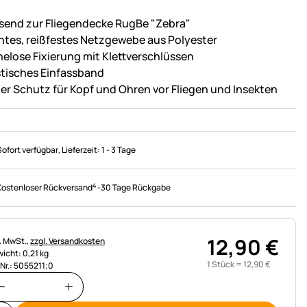
send zur Fliegendecke RugBe "Zebra"
chtes, reißfestes Netzgewebe aus Polyester
elose Fixierung mit Klettverschlüssen
stisches Einfassband
er Schutz für Kopf und Ohren vor Fliegen und Insekten
Sofort verfügbar
, Lieferzeit:
1 - 3 Tage
4
Kostenloser Rückversand
-
30 Tage Rückgabe
12
,
90
€
uerhinweis:
l. MwSt.,
zzgl. Versandkosten
icht: 0,21 kg
1 Stück =
12
,
90
€
.Nr.: 5055211;0