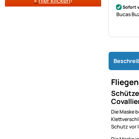
»
hier klicken
!
Noch kei
Sofort 
Bucas Buz
Beschrei
Fliege
Schützen
Covallie
Die Maske b
Klettversch
Schutz vor 
Die Maske i