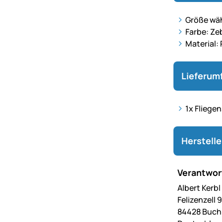
Größe wäh
Farbe: Ze
Material:
Lieferum
1x Fliege
Herstell
Verantwort
Albert Kerb
Felizenzell 9
84428 Buc