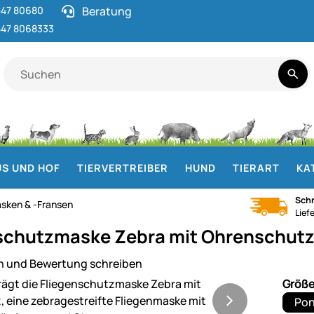
47 80680
Beratung
47 8068333
S UND HOF
TIERVERTREIBER
HUND
TIERART
KA
Schn
sken & -Fransen
Lief
schutzmaske Zebra mit Ohrenschutz
n und Bewertung schreiben
ie
Größ
Po