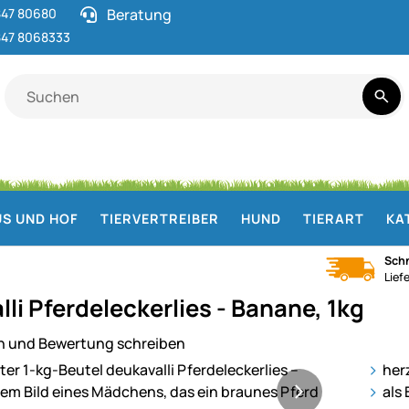
47 80680
Beratung
47 8068333
S UND HOF
TIERVERTREIBER
HUND
TIERART
KA
Schn
Lief
li Pferdeleckerlies - Banane, 1kg
n und Bewertung schreiben
ie
her
als