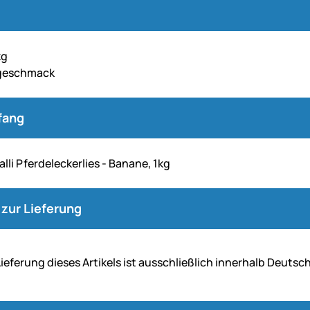
kg
geschmack
fang
lli Pferdeleckerlies - Banane, 1kg
zur Lieferung
Lie­fe­rung dieses Artikels ist aus­schließ­lich inner­halb Deuts