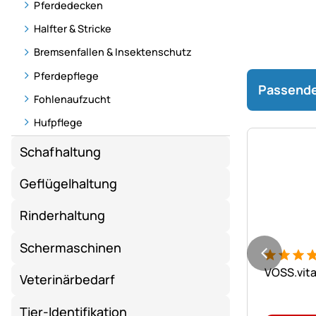
Pferdedecken
Halfter & Stricke
Bremsenfallen & Insektenschutz
Pferdepflege
Passende
Fohlenaufzucht
Hufpflege
Schafhaltung
Geflügelhaltung
Rinderhaltung
Schermaschinen
Bewertung
3 Bewert
VOSS.vita
Veterinärbedarf
Tier-Identifikation