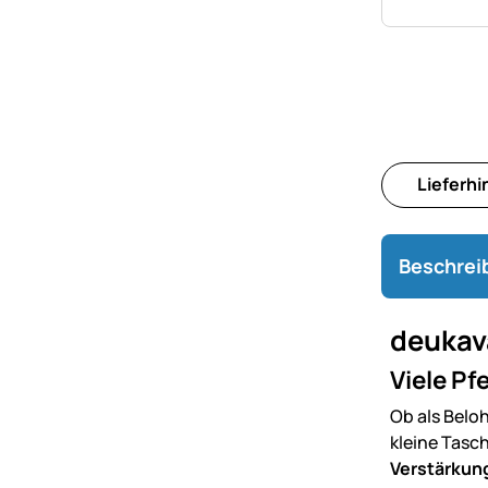
Lieferh
Beschrei
deukava
Viele Pf
Ob als Beloh
kleine Tasc
Verstärkung