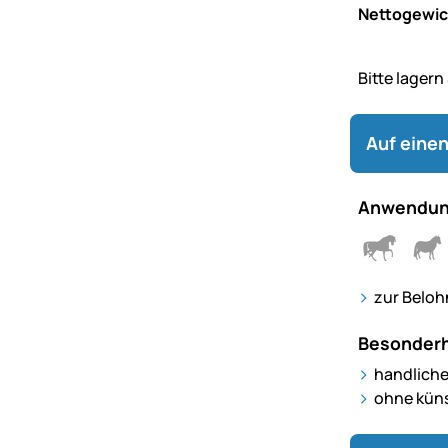
Nettogewic
Bitte lagern
Auf einen
Anwendun
zur Belo
Besonderh
handliche
ohne küns