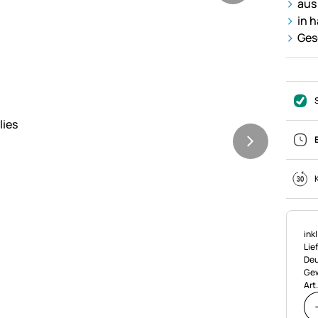
aus
in 
Ges
Ste
ink
Lie
Deu
Gew
Art