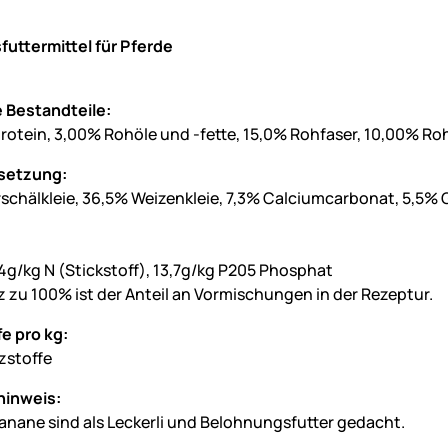
uttermittel für Pferde
 Bestandteile:
otein, 3,00% Rohöle und -fette, 15,0% Rohfaser, 10,00% R
etzung:
schälkleie, 36,5% Weizenkleie, 7,3% Calciumcarbonat, 5,5% 
,4g/kg N (Stickstoff), 13,7g/kg P205 Phosphat
z zu 100% ist der Anteil an Vormischungen in der Rezeptur.
e pro kg:
zstoffe
hinweis:
Banane sind als Leckerli und Belohnungsfutter gedacht.