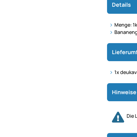
Details
Menge: 1
Bananen
Lieferum
1x deukava
Hinweise 
Die 