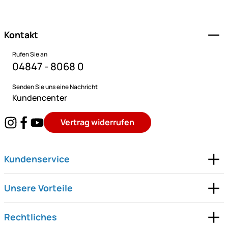
Fußzeile
Kontakt
Rufen Sie an
04847 - 8068 0
Senden Sie uns eine Nachricht
Kundencenter
Vertrag widerrufen
Kundenservice
Unsere Vorteile
Rechtliches