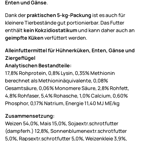
Enten und Gänse
.
Dank der
praktischen 5-kg-Packung
ist es auch für
kleinere Tierbestände gut portionierbar. Das Futter
enthält
kein Kokzidiostatikum
und kann daher auch an
geimpfte Küken
verfüttert werden.
Alleinfuttermittel für Hühnerküken, Enten, Gänse und
Ziergeflügel
Analytischen Bestandteile:
17,8% Rohprotein, 0,8% Lysin, 0,35% Methionin
berechnet als Methioninäquivalente, 0,08%
Gesamtsäure, 0,06% Monomere Säure, 2,8% Rohfett,
4,8% Rohfaser, 5,4% Rohasche, 1,0% Calcium, 0,60%
Phosphor, 0,17% Natrium, Energie 11,40 MJ ME/kg
Zusammensetzung:
Weizen 54,0%, Mais 15,0%, Sojaextr.schrotfutter
(dampferh.) 12,8%, Sonnenblumenextr.schrotfutter
5,0%, Rapsextr.schrotfutter 5,0%, Weizenkleie 3,9%,