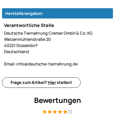
Herstellerangaben
Verantwortliche Stelle
Deutsche Tiernahrung Cremer GmbH & Co. KG
Weizenmühlenstraße 20
40221 Düsseldorf
Deutschland
Email:
info@deutsche-tiernahrung.de
Frage zum Artikel?
Hier
stellen!
Bewertungen
(1)
Bewertung: 5 von 5 (1 Bewertungen)
1 Bewertung