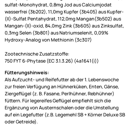
sulfat-Monohydrat, 0,8mg Jod aus Calciumjodat
wasserfrei (3b202), 11,0mg Kupfer (3b405) aus Kupfer-
(II)-Sulfat Pentahydrat, 112,0mg Mangan(3b502) aus
Mangan-(II)-oxid, 84,0mg Zink (3b605) aus Zinksulfat,
0,3mg Selen (3b801) aus Natriumselenit, 0,09%
Hydroxy-Analog von Methionin (3c307)
Zootechnische Zusatzstoffe:
750 FYT 6-Phytase (EC 3.1.3.26) (4a1641(i))
Fütterungshinweis:
Als Aufzucht- und Reifefutter ab der 1. Lebenswoche
zur freien Verfügung an Hühnerküken, Enten, Gänse,
Ziergeflügel (z. B. Fasane, Perlhühner, Rebhühner)
füttern. Für legereifes Geflügel empfiehlt sich die
Ergänzung von Austernschalen oder die Umstellung
auf ein Legefutter (z.B. Legemehl SB + Körner Deluxe SB
oder Getreide).