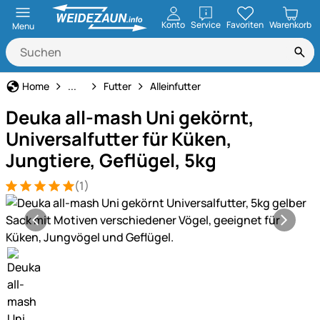
öffnen
Konto
Service
Favoriten
Warenkorb
Menu
Geflügelhaltung
Home
...
Futter
Alleinfutter
Deuka all-mash Uni gekörnt,
Universalfutter für Küken,
Jungtiere, Geflügel, 5kg
(1)
Bewertung: 5 von 5 (1 Bewertungen)
1 Bewertung
Produktgalerie