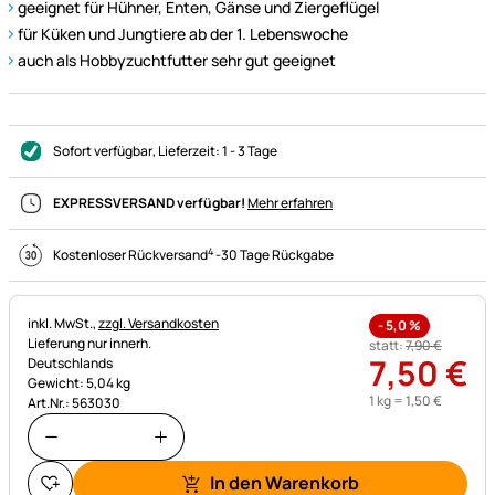
geeignet für Hühner, Enten, Gänse und Ziergeflügel
für Küken und Jungtiere ab der 1. Lebenswoche
auch als Hobbyzuchtfutter sehr gut geeignet
Sofort verfügbar
, Lieferzeit:
1 - 3 Tage
EXPRESSVERSAND verfügbar!
Mehr erfahren
4
Kostenloser Rückversand
-
30 Tage Rückgabe
Steuerhinweis:
inkl. MwSt.,
zzgl. Versandkosten
-
5,0
%
Lieferung nur innerh.
statt:
7
,
90
€
7
,
50
€
Deutschlands
Gewicht: 5,04 kg
1 kg =
1
,
50
€
Art.Nr.: 563030
In den Warenkorb