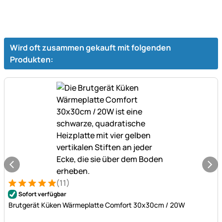
Wird oft zusammen gekauft mit folgenden
Produkten:
(11)
Bewertung: 5 von 5 (11 Bewertungen)
11 Bewertungen
Sofort verfügbar
Brutgerät Küken Wärmeplatte Comfort 30x30cm / 20W