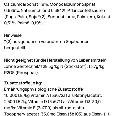
Calciumcarbonat 1,9%, Monocalciumphosphat
0,686%, Natriumchlorid 0,384%, Pflanzenfettsäuren
(Raps, Palm, Soja *(2), Sonnenblume, Palmkern, Kokos)
0,31%, Palmöl 0,19%
Hinweise:
*(2) aus genetisch veränderten Sojabohnen
hergestellt.
Nicht geeignet für die Herstellung von Lebensmitteln
„ohne Gentechnik“! 28,5g/kg N (Stickstoff), 13,7g/kg
P2O5 (Phosphat)
Zusatzstoffe je kg:
Ernährungsphysiologische Zusatzstoffe:
10.000 I.E./kg Vitamin A (3a672a) als Retinylacetat,
2.500 I.E./kg Vitamin D (3a671) als Vitamin D3, 30,0
mg/kg Vitamin E (3a700) als all-rac-alpha-
Tocopherylacetat, 35,0mg Eisen (3b103) aus Eisen-(II)-