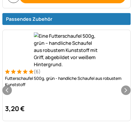
Passendes Zubehör
(6)
Bewertung: 5 von 5 (6 Bewertungen)
6 Bewertungen
Futterschaufel 500g, grün - handliche Schaufel aus robustem
Kunststoff
3
,
20
€