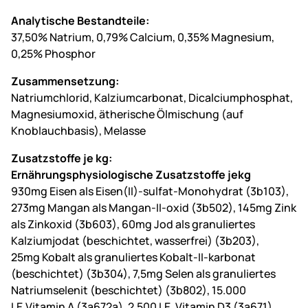
Analytische Bestandteile:
37,50% Natrium, 0,79% Calcium, 0,35% Magnesium,
0,25% Phosphor
Zusammensetzung:
Natriumchlorid, Kalziumcarbonat, Dicalciumphosphat,
Magnesiumoxid, ätherische Ölmischung (auf
Knoblauchbasis), Melasse
Zusatzstoffe je kg:
Ernährungsphysiologische Zusatzstoffe jekg
930mg Eisen als Eisen(II)-sulfat-Monohydrat (3b103),
273mg Mangan als Mangan-II-oxid (3b502), 145mg Zink
als Zinkoxid (3b603), 60mg Jod als granuliertes
Kalziumjodat (beschichtet, wasserfrei) (3b203),
25mg Kobalt als granuliertes Kobalt-II-karbonat
(beschichtet) (3b304), 7,5mg Selen als granuliertes
Natriumselenit (beschichtet) (3b802), 15.000
I.E.Vitamin A (3a672a), 2.500 I.E. Vitamin D3 (3a671),