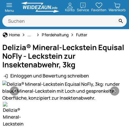
öffnen
Konto
Service
Favoriten
Warenkorb
Menu
Tierbedarf
Home
...
Pferdehaltung
Futter
Delizia® Mineral-Leckstein Equisal
NoFly - Leckstein zur
Insektenabwehr, 3kg
Einloggen und Bewertung schreiben
Produktgalerie