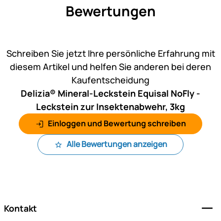
Bewertungen
Noch keine Bewertungen ab
Schreiben Sie jetzt Ihre persönliche Erfahrung mit
diesem Artikel und helfen Sie anderen bei deren
Kaufentscheidung
Delizia® Mineral-Leckstein Equisal NoFly -
Leckstein zur Insektenabwehr, 3kg
Einloggen und Bewertung schreiben
Alle Bewertungen anzeigen
Fußzeile
Kontakt