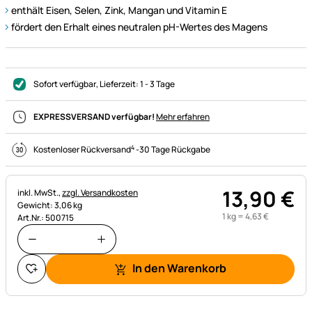
enthält Eisen, Selen, Zink, Mangan und Vitamin E
fördert den Erhalt eines neutralen pH-Wertes des Magens
Sofort verfügbar
, Lieferzeit:
1 - 3 Tage
EXPRESSVERSAND verfügbar!
Mehr erfahren
4
Kostenloser Rückversand
-
30 Tage Rückgabe
13
,
90
€
Steuerhinweis:
inkl. MwSt.,
zzgl. Versandkosten
Gewicht: 3,06 kg
1 kg =
4
,
63
€
Art.Nr.: 500715
In den Warenkorb