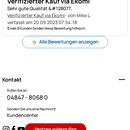
Verifizierter Kauf via Ekomi
Sehr gute Qualität &#128077;
Verifizierter Kauf via Ekomi
- von Mike L.
verfasst am 20.09.2023 07:54:18
0 von 0
Kunden fanden diese Bewertung hilfreich.
Alle Bewertungen anzeigen
Fußzeile
Kontakt
Rufen Sie an
04847 - 8068 0
Senden Sie uns eine Nachricht
Kundencenter
Vertrag widerrufen