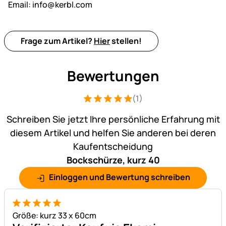
Email:
info@kerbl.com
Frage zum Artikel?
Hier
stellen!
Bewertungen
(1)
Bewertung: 5 von 5 (1 Bewertungen)
1 Bewertung
Schreiben Sie jetzt Ihre persönliche Erfahrung mit
diesem Artikel und helfen Sie anderen bei deren
Kaufentscheidung
Bockschürze, kurz 40
Einloggen und Bewertung schreiben
5 von 5
Größe: kurz 33 x 60cm