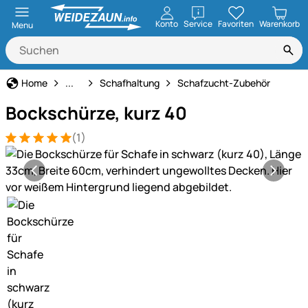
öffnen
Konto
Service
Favoriten
Warenkorb
Menu
Tierbedarf
Home
...
Schafhaltung
Schafzucht-Zubehör
Bockschürze, kurz 40
(1)
Bewertung: 5 von 5 (1 Bewertungen)
1 Bewertung
Produktgalerie