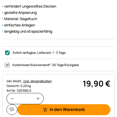
verhindert ungewolltes Decken
gezielte Anpaarung
Material: Segeltuch
einfaches Anlegen
langlebig und strapazierfähig
Sofort verfügbar
, Lieferzeit:
1 - 3 Tage
4
Kostenloser Rückversand
-
30 Tage Rückgabe
19
,
90
€
Steuerhinweis:
inkl. MwSt.,
zzgl. Versandkosten
Gewicht: 0,22 kg
Art.Nr.: 520366;0
In den Warenkorb