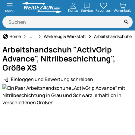
öffnen
Konto
Service
Favoriten
Warenkorb
Menu
Haus und Hof
Home
...
Werkzeug & Werkstatt
Arbeitshandschuhe
Arbeitshandschuh "ActivGrip
Advance", Nitrilbeschichtung",
Größe XS
Einloggen und Bewertung schreiben
Produktgalerie