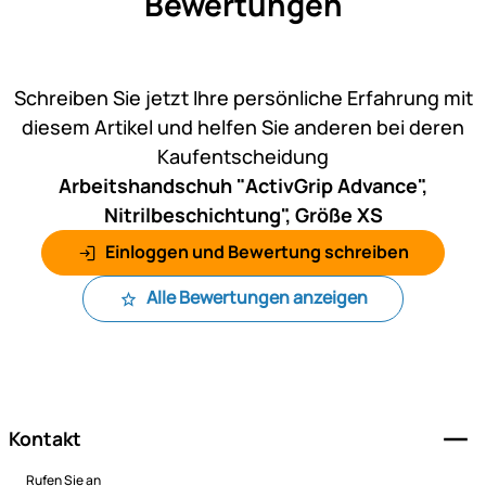
Bewertungen
Noch keine Bewertungen ab
Schreiben Sie jetzt Ihre persönliche Erfahrung mit
diesem Artikel und helfen Sie anderen bei deren
Kaufentscheidung
Arbeitshandschuh "ActivGrip Advance",
Nitrilbeschichtung", Größe XS
Einloggen und Bewertung schreiben
Alle Bewertungen anzeigen
Fußzeile
Kontakt
Rufen Sie an