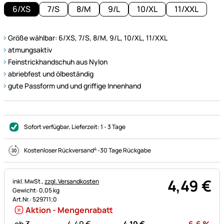
6/XS
7/S
8/M
9/L
10/XL
11/XXL
Größe wählbar: 6/XS, 7/S, 8/M, 9/L, 10/XL, 11/XXL
atmungsaktiv
Feinstrickhandschuh aus Nylon
abriebfest und ölbeständig
gute Passform und und griffige Innenhand
Sofort verfügbar
, Lieferzeit:
1 - 3 Tage
4
Kostenloser Rückversand
-
30 Tage Rückgabe
4
,
49
€
Steuerhinweis:
inkl. MwSt.,
zzgl. Versandkosten
Gewicht: 0,05 kg
Art.Nr.: 529711;0
Aktion - Mengenrabatt
statt:
Rab