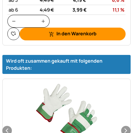
ab 3
4,
49
€
4,
19
€
6,6
%
statt:
Rab
ab 6
4,
49
€
3,
99
€
11,1
%
In den Warenkorb
Wird oft zusammen gekauft mit folgenden
Produkten: