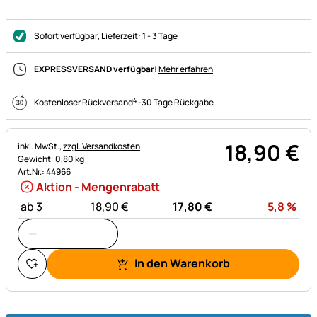
Sofort verfügbar
, Lieferzeit:
1 - 3 Tage
EXPRESSVERSAND verfügbar!
Mehr erfahren
4
Kostenloser Rückversand
-
30 Tage Rückgabe
18
,
90
€
Steuerhinweis:
inkl. MwSt.,
zzgl. Versandkosten
Gewicht: 0,80 kg
Art.Nr.: 44966
Aktion - Mengenrabatt
statt:
Rab
ab 3
18,
90
€
17,
80
€
5,8
%
In den Warenkorb