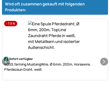
Wird oft zusammen gekauft mit folgenden
Produkten:
-
7,5
%
Noch keine Bewertungen abgegeben
Sofort verfügbar
VOSS.farming MustangWire, Ø 6mm, 200m, Horsewire,
Pferdezaun Draht, weiß