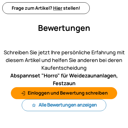
Frage zum Artikel?
Hier
stellen!
Bewertungen
Noch keine Bewertungen ab
Schreiben Sie jetzt Ihre persönliche Erfahrung mit
diesem Artikel und helfen Sie anderen bei deren
Kaufentscheidung
Abspannset "Horro" für Weidezaunanlagen,
Festzaun
Einloggen und Bewertung schreiben
Alle Bewertungen anzeigen
Fußzeile