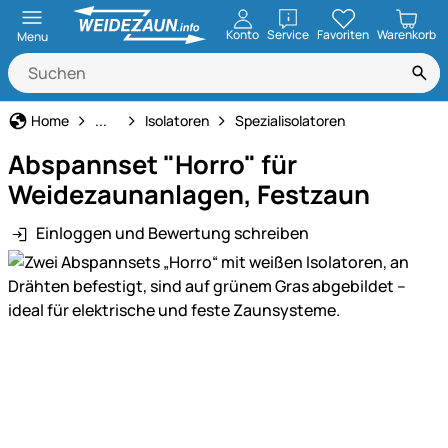
öffnen
Konto
Service
Favoriten
Warenkorb
Menu
Weidezaun
Home
...
Isolatoren
Spezialisolatoren
Abspannset "Horro" für
Weidezaunanlagen, Festzaun
Einloggen und Bewertung schreiben
Produktgalerie