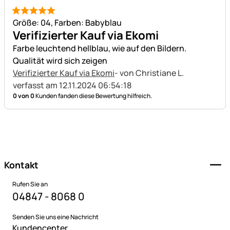
5 von 5
Größe: 04, Farben: Babyblau
Verifizierter Kauf via Ekomi
Farbe leuchtend hellblau, wie auf den Bildern.
Qualität wird sich zeigen
Verifizierter Kauf via Ekomi
- von Christiane L.
verfasst am 12.11.2024 06:54:18
0 von 0
Kunden fanden diese Bewertung hilfreich.
Fußzeile
Kontakt
Rufen Sie an
04847 - 8068 0
Senden Sie uns eine Nachricht
Kundencenter