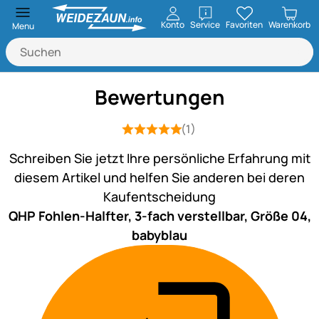
öffnen
Konto
Service
Favoriten
Warenkorb
Menu
Bewertungen
(1)
Bewertung: 5 von 5 (1 Bewertungen)
1 Bewertung
Schreiben Sie jetzt Ihre persönliche Erfahrung mit
diesem Artikel und helfen Sie anderen bei deren
Kaufentscheidung
QHP Fohlen-Halfter, 3-fach verstellbar, Größe 04,
babyblau