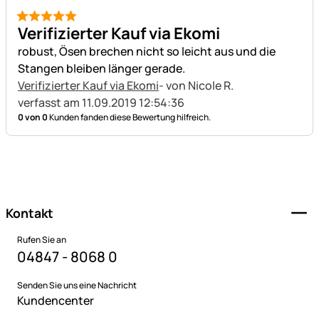
5 von 5
Verifizierter Kauf via Ekomi
robust, Ösen brechen nicht so leicht aus und die
Stangen bleiben länger gerade.
Verifizierter Kauf via Ekomi
- von Nicole R.
verfasst am 11.09.2019 12:54:36
0 von 0
Kunden fanden diese Bewertung hilfreich.
Fußzeile
Kontakt
Rufen Sie an
04847 - 8068 0
Senden Sie uns eine Nachricht
Kundencenter