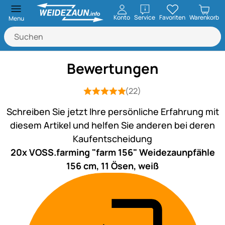
öffnen
Konto
Service
Favoriten
Warenkorb
Menu
Bewertungen
(22)
Bewertung: 5 von 5 (22 Bewertungen
22 Bewertungen
Schreiben Sie jetzt Ihre persönliche Erfahrung mit
diesem Artikel und helfen Sie anderen bei deren
Kaufentscheidung
20x VOSS.farming "farm 156" Weidezaunpfähle
156 cm, 11 Ösen, weiß