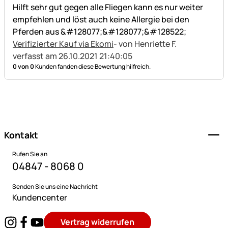
Hilft sehr gut gegen alle Fliegen kann es nur weiter
empfehlen und löst auch keine Allergie bei den
Pferden aus &#128077;&#128077;&#128522;
Verifizierter Kauf via Ekomi
- von Henriette F.
verfasst am 26.10.2021 21:40:05
0 von 0
Kunden fanden diese Bewertung hilfreich.
Fußzeile
Kontakt
Rufen Sie an
04847 - 8068 0
Senden Sie uns eine Nachricht
Kundencenter
Vertrag widerrufen