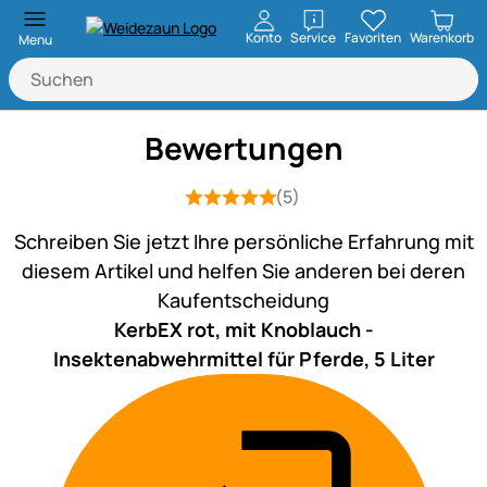
öffnen
Konto
Service
Favoriten
Warenkorb
Menu
Bewertungen
(5)
Bewertung: 5 von 5 (5 Bewertungen)
5 Bewertungen
Schreiben Sie jetzt Ihre persönliche Erfahrung mit
diesem Artikel und helfen Sie anderen bei deren
Kaufentscheidung
KerbEX rot, mit Knoblauch -
Insektenabwehrmittel für Pferde, 5 Liter