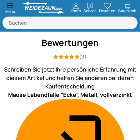
öffnen
Konto
Service
Favoriten
Warenkorb
Menu
Bewertungen
(9)
Bewertung: 5 von 5 (9 Bewertungen)
9 Bewertungen
Schreiben Sie jetzt Ihre persönliche Erfahrung mit
diesem Artikel und helfen Sie anderen bei deren
Kaufentscheidung
Mause Lebendfalle "Ecke", Metall, vollverzinkt