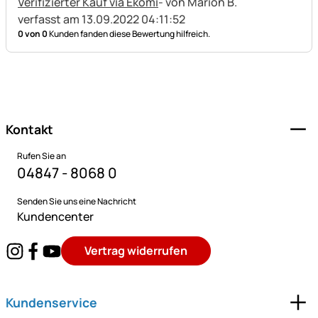
Verifizierter Kauf via Ekomi
- von Marion B.
verfasst am 13.09.2022 04:11:52
0 von 0
Kunden fanden diese Bewertung hilfreich.
Fußzeile
Kontakt
Rufen Sie an
04847 - 8068 0
Senden Sie uns eine Nachricht
Kundencenter
Vertrag widerrufen
Kundenservice