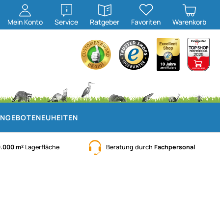
öffnen
öffnen
Mein
Konto
Service
Ratgeber
Favoriten
Warenkorb
NGEBOTE
NEUHEITEN
0.000 m²
Lagerfläche
Beratung durch
Fachpersonal