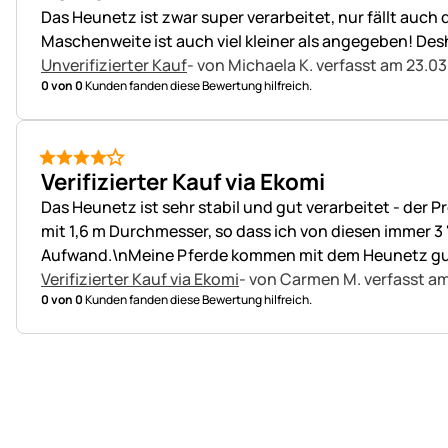
Das Heunetz ist zwar super verarbeitet, nur fällt auch
Maschenweite ist auch viel kleiner als angegeben! Desha
Unverifizierter Kauf
- von Michaela K.
verfasst am 23.03
0 von 0
Kunden fanden diese Bewertung hilfreich.
4 von 5
Verifizierter Kauf via Ekomi
Das Heunetz ist sehr stabil und gut verarbeitet - der P
mit 1,6 m Durchmesser, so dass ich von diesen immer 3 
Aufwand.\nMeine Pferde kommen mit dem Heunetz gut 
Verifizierter Kauf via Ekomi
- von Carmen M.
verfasst am
0 von 0
Kunden fanden diese Bewertung hilfreich.
Fußzeile