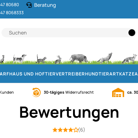
47 80680
Beratung
47 8068333
DARF
HAUS UND HOF
TIERVERTREIBER
HUND
TIERART
KATZE
A
Kunden
30-tägiges
Widerrufsrecht
ca. 3
Bewertungen
(6)
Bewertung: 4 von 5 (6 Bewertungen)
6 Bewertungen