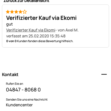
Zurück zur Detailansicht
4 von 5
Verifizierter Kauf via Ekomi
gut
Verifizierter Kauf via Ekomi
- von Axel M.
verfasst am 25.02.2020 15:35:48
0 von 0
Kunden fanden diese Bewertung hilfreich.
Fußzeile
Kontakt
Rufen Sie an
04847 - 8068 0
Senden Sie uns eine Nachricht
Kundencenter