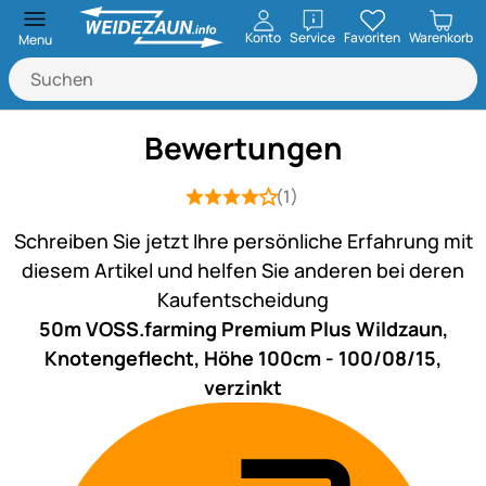
öffnen
Konto
Service
Favoriten
Warenkorb
Menu
Bewertungen
(1)
Bewertung: 4 von 5 (1 Bewertungen)
1 Bewertung
Schreiben Sie jetzt Ihre persönliche Erfahrung mit
diesem Artikel und helfen Sie anderen bei deren
Kaufentscheidung
50m VOSS.farming Premium Plus Wildzaun,
Knotengeflecht, Höhe 100cm - 100/08/15,
verzinkt