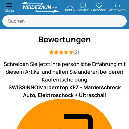
öffnen
Konto
Service
Favoriten
Warenkorb
Menu
Bewertungen
(2)
Bewertung: 5 von 5 (2 Bewertungen)
2 Bewertungen
Schreiben Sie jetzt Ihre persönliche Erfahrung mit
diesem Artikel und helfen Sie anderen bei deren
Kaufentscheidung
SWISSINNO Marderstop KFZ - Marderschreck
Auto, Elektroschock + Ultraschall