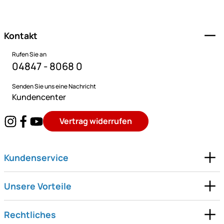
Fußzeile
Kontakt
Rufen Sie an
04847 - 8068 0
Senden Sie uns eine Nachricht
Kundencenter
Vertrag widerrufen
Kundenservice
Unsere Vorteile
Rechtliches