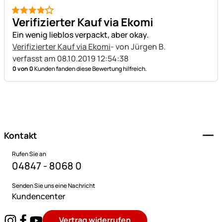
4 von 5
Verifizierter Kauf via Ekomi
Ein wenig lieblos verpackt, aber okay.
Verifizierter Kauf via Ekomi
- von Jürgen B.
verfasst am 08.10.2019 12:54:38
0 von 0
Kunden fanden diese Bewertung hilfreich.
Fußzeile
Kontakt
Rufen Sie an
04847 - 8068 0
Senden Sie uns eine Nachricht
Kundencenter
Vertrag widerrufen