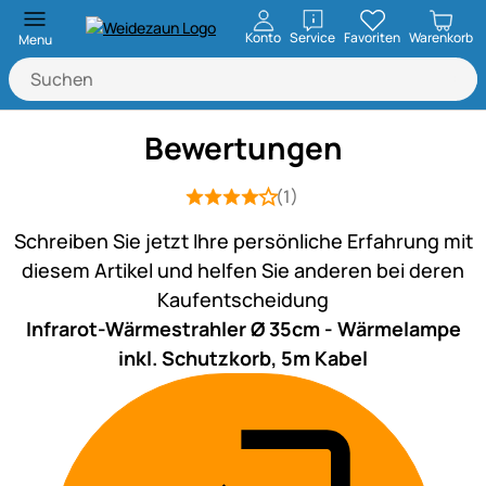
öffnen
Konto
Service
Favoriten
Warenkorb
Menu
Bewertungen
(1)
Bewertung: 4 von 5 (1 Bewertungen)
1 Bewertung
Schreiben Sie jetzt Ihre persönliche Erfahrung mit
diesem Artikel und helfen Sie anderen bei deren
Kaufentscheidung
Infrarot-Wärmestrahler Ø 35cm - Wärmelampe
inkl. Schutzkorb, 5m Kabel