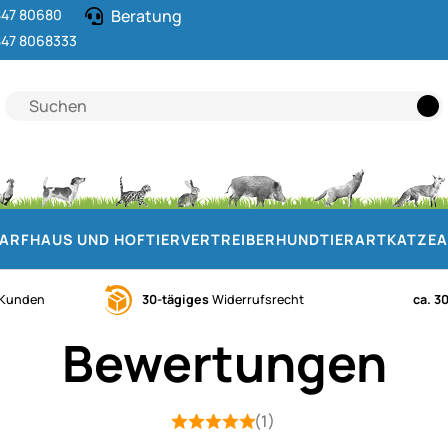
47 80680
Beratung
47 8068333
DARF
HAUS UND HOF
TIERVERTREIBER
HUND
TIERART
KATZE
A
Kunden
30-tägiges
Widerrufsrecht
ca. 3
Bewertungen
(1)
Bewertung: 5 von 5 (1 Bewertungen)
1 Bewertung