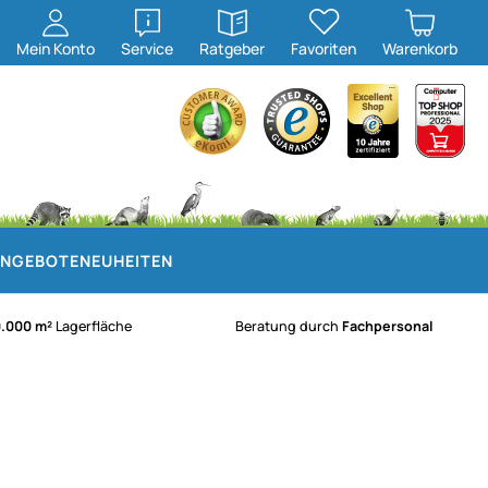
öffnen
öffnen
Mein
Konto
Service
Ratgeber
Favoriten
Warenkorb
NGEBOTE
NEUHEITEN
0.000 m²
Lagerfläche
Beratung durch
Fachpersonal