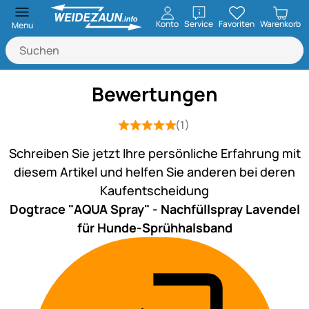
öffnen
Konto
Service
Favoriten
Warenkorb
Menu
Bewertungen
(1)
Bewertung: 5 von 5 (1 Bewertungen)
1 Bewertung
Schreiben Sie jetzt Ihre persönliche Erfahrung mit
diesem Artikel und helfen Sie anderen bei deren
Kaufentscheidung
Dogtrace "AQUA Spray" - Nachfüllspray Lavendel
für Hunde-Sprühhalsband