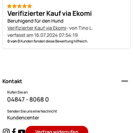
5 von 5
Verifizierter Kauf via Ekomi
Beruhigend für den Hund
Verifizierter Kauf via Ekomi
- von Tino L.
verfasst am 16.07.2024 07:54:19
0 von 0
Kunden fanden diese Bewertung hilfreich.
Fußzeile
Kontakt
Rufen Sie an
04847 - 8068 0
Senden Sie uns eine Nachricht
Kundencenter
Vertrag widerrufen