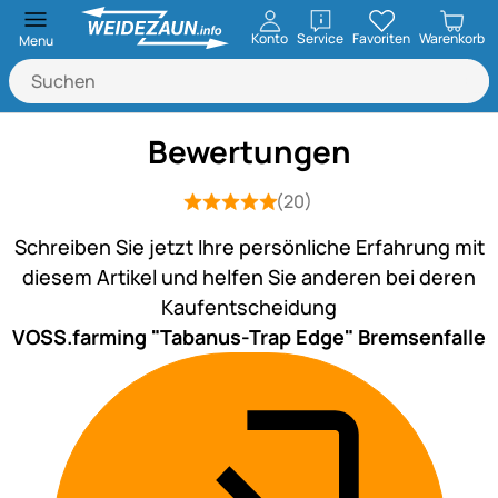
öffnen
Konto
Service
Favoriten
Warenkorb
Menu
Bewertungen
(20)
Bewertung: 5 von 5 (20 Bewertungen
20 Bewertungen
Schreiben Sie jetzt Ihre persönliche Erfahrung mit
diesem Artikel und helfen Sie anderen bei deren
Kaufentscheidung
VOSS.farming "Tabanus-Trap Edge" Bremsenfalle