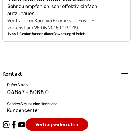
Sehr zu empfehlen, sehr effektiv, einfach
aufzubauen.
Verifizierter Kauf via Ekomi
- von Erwin B.
verfasst am 26.06.2018 10:30:19
1 von 1
Kunden fanden diese Bewertung hilfreich.
Fußzeile
Kontakt
Rufen Sie an
04847 - 8068 0
Senden Sie uns eine Nachricht
Kundencenter
Vertrag widerrufen