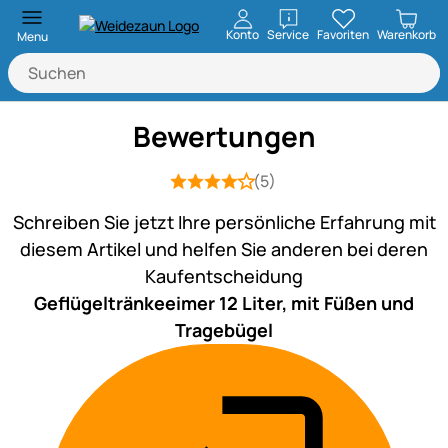
öffnen
Konto
Service
Favoriten
Warenkorb
Menu
Bewertungen
(5)
Bewertung: 4 von 5 (5 Bewertungen)
5 Bewertungen
Schreiben Sie jetzt Ihre persönliche Erfahrung mit
diesem Artikel und helfen Sie anderen bei deren
Kaufentscheidung
Geflügeltränkeeimer 12 Liter, mit Füßen und
Tragebügel