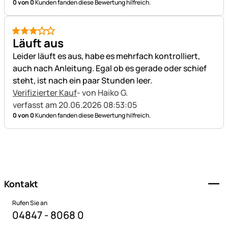
0 von 0
Kunden fanden diese Bewertung hilfreich.
3 von 5
Läuft aus
Leider läuft es aus, habe es mehrfach kontrolliert,
auch nach Anleitung. Egal ob es gerade oder schief
steht, ist nach ein paar Stunden leer.
Verifizierter Kauf
- von Haiko G.
verfasst am 20.06.2026 08:53:05
0 von 0
Kunden fanden diese Bewertung hilfreich.
Fußzeile
Kontakt
Rufen Sie an
04847 - 8068 0