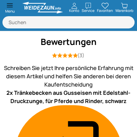
öffnen
Konto
Service
Favoriten
Warenkorb
Menu
Bewertungen
(3)
Bewertung: 5 von 5 (3 Bewertungen)
3 Bewertungen
Schreiben Sie jetzt Ihre persönliche Erfahrung mit
diesem Artikel und helfen Sie anderen bei deren
Kaufentscheidung
2x Tränkebecken aus Gusseisen mit Edelstahl-
Druckzunge, für Pferde und Rinder, schwarz