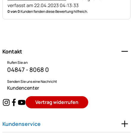
verfasst am 22.04.2023 04:13:33
0 von 0
Kunden fanden diese Bewertung hilfreich.
Fußzeile
Kontakt
Rufen Sie an
04847 - 8068 0
Senden Sie uns eine Nachricht
Kundencenter
Vertrag widerrufen
Kundenservice