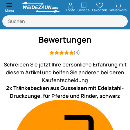
öffnen
Konto
Service
Favoriten
Warenkorb
Menu
Bewertungen
(3)
Bewertung: 5 von 5 (3 Bewertungen)
3 Bewertungen
Schreiben Sie jetzt Ihre persönliche Erfahrung mit
diesem Artikel und helfen Sie anderen bei deren
Kaufentscheidung
2x Tränkebecken aus Gusseisen mit Edelstahl-
Druckzunge, für Pferde und Rinder, schwarz