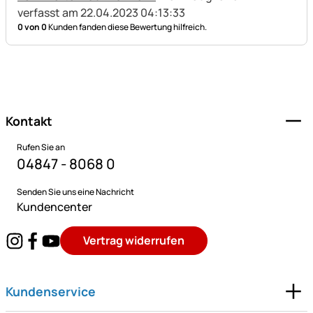
verfasst am 22.04.2023 04:13:33
0 von 0
Kunden fanden diese Bewertung hilfreich.
Fußzeile
Kontakt
Rufen Sie an
04847 - 8068 0
Senden Sie uns eine Nachricht
Kundencenter
Vertrag widerrufen
Kundenservice