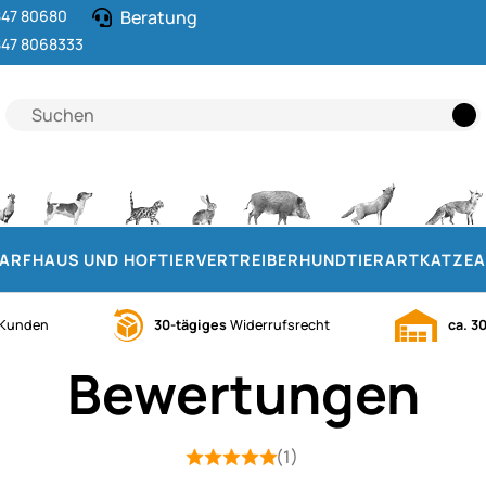
47 80680
Beratung
47 8068333
DARF
HAUS UND HOF
TIERVERTREIBER
HUND
TIERART
KATZE
A
Kunden
30-tägiges
Widerrufsrecht
ca. 3
Bewertungen
(1)
Bewertung: 5 von 5 (1 Bewertungen)
1 Bewertung