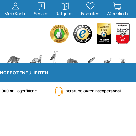
öffnen
öffnen
Mein
Konto
Service
Ratgeber
Favoriten
Warenkorb
NGEBOTE
NEUHEITEN
0.000 m²
Lagerfläche
Beratung durch
Fachpersonal