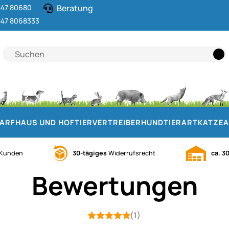
47 80680
Beratung
47 8068333
DARF
HAUS UND HOF
TIERVERTREIBER
HUND
TIERART
KATZE
A
Kunden
30-tägiges
Widerrufsrecht
ca. 3
Bewertungen
(1)
Bewertung: 5 von 5 (1 Bewertungen)
1 Bewertung