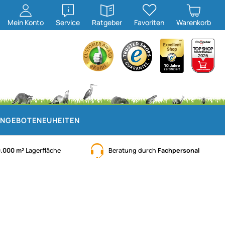
öffnen
öffnen
Mein
Konto
Service
Ratgeber
Favoriten
Warenkorb
NGEBOTE
NEUHEITEN
0.000 m²
Lagerfläche
Beratung durch
Fachpersonal