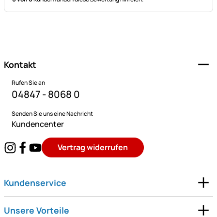
Fußzeile
Kontakt
Rufen Sie an
04847 - 8068 0
Senden Sie uns eine Nachricht
Kundencenter
Vertrag widerrufen
Kundenservice
Unsere Vorteile