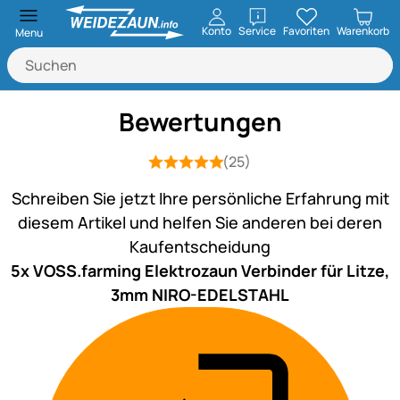
öffnen
Konto
Service
Favoriten
Warenkorb
Menu
Bewertungen
(25)
Bewertung: 5 von 5 (25 Bewertungen
25 Bewertungen
Schreiben Sie jetzt Ihre persönliche Erfahrung mit
diesem Artikel und helfen Sie anderen bei deren
Kaufentscheidung
5x VOSS.farming Elektrozaun Verbinder für Litze,
3mm NIRO-EDELSTAHL