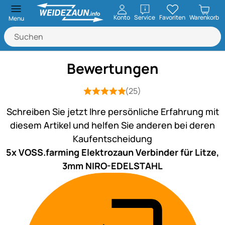
öffnen
Konto
Service
Favoriten
Warenkorb
Menu
Bewertungen
(25)
Bewertung: 5 von 5 (25 Bewertungen
25 Bewertungen
Schreiben Sie jetzt Ihre persönliche Erfahrung mit
diesem Artikel und helfen Sie anderen bei deren
Kaufentscheidung
5x VOSS.farming Elektrozaun Verbinder für Litze,
3mm NIRO-EDELSTAHL