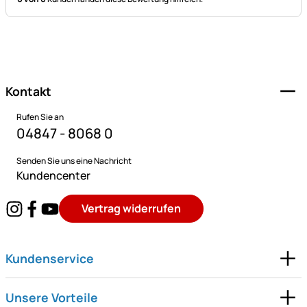
Fußzeile
Kontakt
Rufen Sie an
04847 - 8068 0
Senden Sie uns eine Nachricht
Kundencenter
Vertrag widerrufen
Kundenservice
Unsere Vorteile