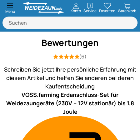
öffnen
Konto
Service
Favoriten
Warenkorb
Menu
Bewertungen
(6)
Bewertung: 5 von 5 (6 Bewertungen)
6 Bewertungen
Schreiben Sie jetzt Ihre persönliche Erfahrung mit
diesem Artikel und helfen Sie anderen bei deren
Kaufentscheidung
VOSS.farming Erdanschluss-Set für
Weidezaungeräte (230V + 12V stationär) bis 1,8
Joule