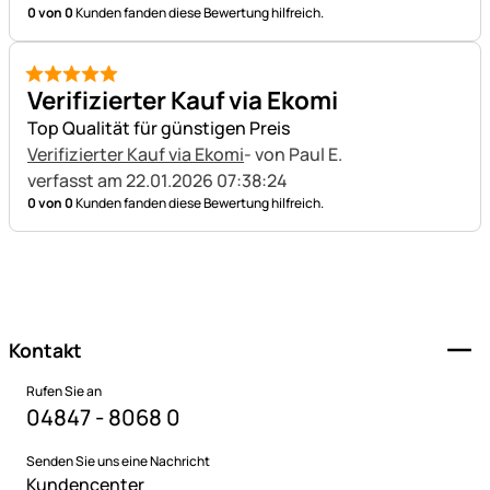
0 von 0
Kunden fanden diese Bewertung hilfreich.
5 von 5
Verifizierter Kauf via Ekomi
Top Qualität für günstigen Preis
Verifizierter Kauf via Ekomi
- von Paul E.
verfasst am 22.01.2026 07:38:24
0 von 0
Kunden fanden diese Bewertung hilfreich.
Fußzeile
Kontakt
Rufen Sie an
04847 - 8068 0
Senden Sie uns eine Nachricht
Kundencenter