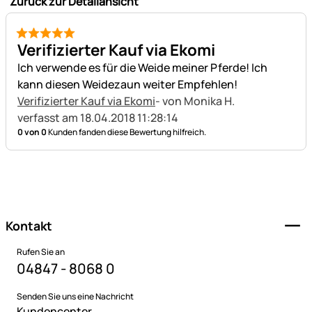
Zurück zur Detailansicht
5 von 5
Verifizierter Kauf via Ekomi
Ich verwende es für die Weide meiner Pferde! Ich
kann diesen Weidezaun weiter Empfehlen!
Verifizierter Kauf via Ekomi
- von Monika H.
verfasst am 18.04.2018 11:28:14
0 von 0
Kunden fanden diese Bewertung hilfreich.
Fußzeile
Kontakt
Rufen Sie an
04847 - 8068 0
Senden Sie uns eine Nachricht
Kundencenter