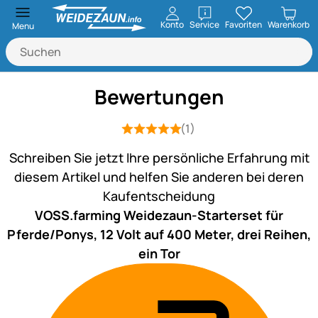
öffnen
Konto
Service
Favoriten
Warenkorb
Menu
Bewertungen
(1)
Bewertung: 5 von 5 (1 Bewertungen)
1 Bewertung
Schreiben Sie jetzt Ihre persönliche Erfahrung mit
diesem Artikel und helfen Sie anderen bei deren
Kaufentscheidung
VOSS.farming Weidezaun-Starterset für
Pferde/Ponys, 12 Volt auf 400 Meter, drei Reihen,
ein Tor