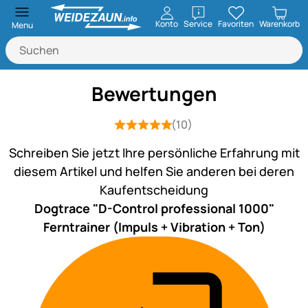
öffnen
Konto
Service
Favoriten
Warenkorb
Menu
Bewertungen
(10)
Bewertung: 5 von 5 (10 Bewertungen
10 Bewertungen
Schreiben Sie jetzt Ihre persönliche Erfahrung mit
diesem Artikel und helfen Sie anderen bei deren
Kaufentscheidung
Dogtrace "D-Control professional 1000"
Ferntrainer (Impuls + Vibration + Ton)