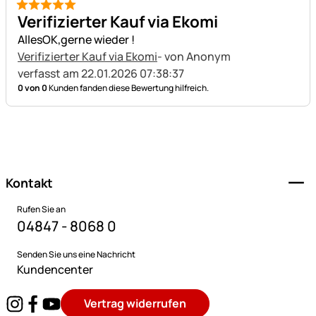
5 von 5
Verifizierter Kauf via Ekomi
AllesOK,gerne wieder !
Verifizierter Kauf via Ekomi
- von Anonym
verfasst am 22.01.2026 07:38:37
0 von 0
Kunden fanden diese Bewertung hilfreich.
Fußzeile
Kontakt
Rufen Sie an
04847 - 8068 0
Senden Sie uns eine Nachricht
Kundencenter
Vertrag widerrufen