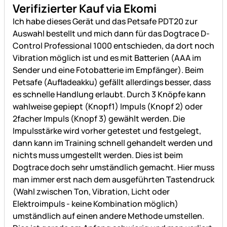
5 von 5
Verifizierter Kauf via Ekomi
Ich habe dieses Gerät und das Petsafe PDT20 zur
Auswahl bestellt und mich dann für das Dogtrace D-
Control Professional 1000 entschieden, da dort noch
Vibration möglich ist und es mit Batterien (AAA im
Sender und eine Fotobatterie im Empfänger). Beim
Petsafe (Aufladeakku) gefällt allerdings besser, dass
es schnelle Handlung erlaubt. Durch 3 Knöpfe kann
wahlweise gepiept (Knopf1) Impuls (Knopf 2) oder
2facher Impuls (Knopf 3) gewählt werden. Die
Impulsstärke wird vorher getestet und festgelegt,
dann kann im Training schnell gehandelt werden und
nichts muss umgestellt werden. Dies ist beim
Dogtrace doch sehr umständlich gemacht. Hier muss
man immer erst nach dem ausgeführten Tastendruck
(Wahl zwischen Ton, Vibration, Licht oder
Elektroimpuls - keine Kombination möglich)
umständlich auf einen andere Methode umstellen.