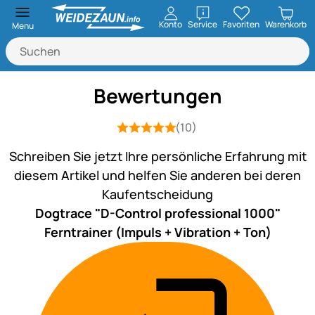
öffnen
Konto
Service
Favoriten
Warenkorb
Menu
Bewertungen
(10)
Bewertung: 5 von 5 (10 Bewertungen
10 Bewertungen
Schreiben Sie jetzt Ihre persönliche Erfahrung mit
diesem Artikel und helfen Sie anderen bei deren
Kaufentscheidung
Dogtrace "D-Control professional 1000"
Ferntrainer (Impuls + Vibration + Ton)