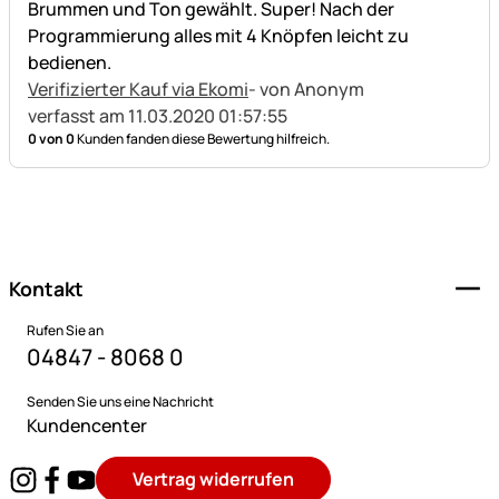
Brummen und Ton gewählt. Super! Nach der
Programmierung alles mit 4 Knöpfen leicht zu
bedienen.
Verifizierter Kauf via Ekomi
- von Anonym
verfasst am 11.03.2020 01:57:55
0 von 0
Kunden fanden diese Bewertung hilfreich.
Fußzeile
Kontakt
Rufen Sie an
04847 - 8068 0
Senden Sie uns eine Nachricht
Kundencenter
Vertrag widerrufen