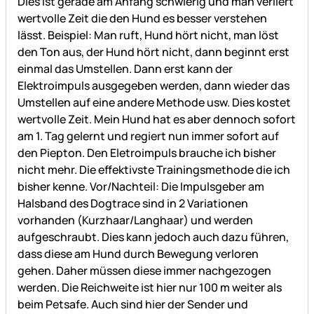
Dies ist gerade am Anfang schwierig und man verliert
wertvolle Zeit die den Hund es besser verstehen
lässt. Beispiel: Man ruft, Hund hört nicht, man löst
den Ton aus, der Hund hört nicht, dann beginnt erst
einmal das Umstellen. Dann erst kann der
Elektroimpuls ausgegeben werden, dann wieder das
Umstellen auf eine andere Methode usw. Dies kostet
wertvolle Zeit. Mein Hund hat es aber dennoch sofort
am 1. Tag gelernt und regiert nun immer sofort auf
den Piepton. Den Eletroimpuls brauche ich bisher
nicht mehr. Die effektivste Trainingsmethode die ich
bisher kenne. Vor/Nachteil: Die Impulsgeber am
Halsband des Dogtrace sind in 2 Variationen
vorhanden (Kurzhaar/Langhaar) und werden
aufgeschraubt. Dies kann jedoch auch dazu führen,
dass diese am Hund durch Bewegung verloren
gehen. Daher müssen diese immer nachgezogen
werden. Die Reichweite ist hier nur 100 m weiter als
beim Petsafe. Auch sind hier der Sender und