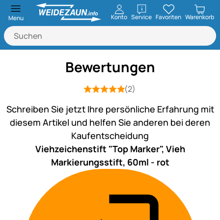
öffnen
Konto
Service
Favoriten
Warenkorb
Menu
Bewertungen
(2)
Bewertung: 5 von 5 (2 Bewertungen)
2 Bewertungen
Schreiben Sie jetzt Ihre persönliche Erfahrung mit
diesem Artikel und helfen Sie anderen bei deren
Kaufentscheidung
Viehzeichenstift "Top Marker", Vieh
Markierungsstift, 60ml - rot