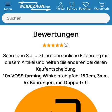
öffnen
Konto
Service
Favoriten
Warenkorb
Menu
Bewertungen
(2)
Bewertung: 5 von 5 (2 Bewertungen)
2 Bewertungen
Schreiben Sie jetzt Ihre persönliche Erfahrung mit
diesem Artikel und helfen Sie anderen bei deren
Kaufentscheidung
10x VOSS.farming Winkelstahlpfahl 150cm, 3mm,
5x Bohrungen, mit Doppeltritt