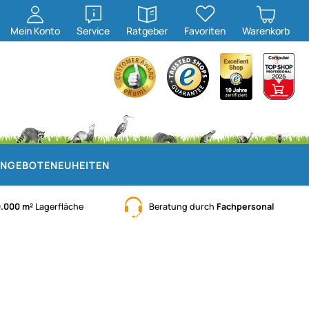
öffnen
öffnen
Mein
Konto
Service
Ratgeber
Favoriten
Warenkorb
NGEBOTE
NEUHEITEN
0.000 m²
Lagerfläche
Beratung durch
Fachpersonal