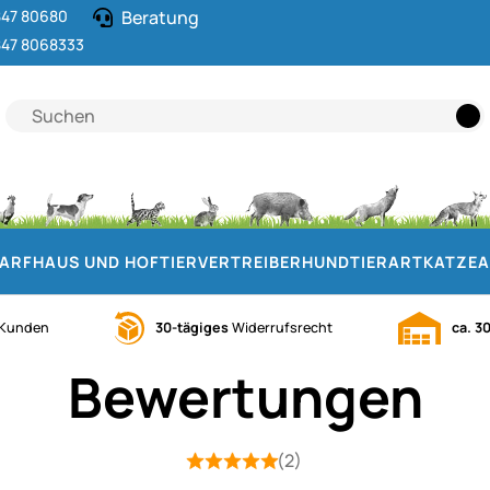
47 80680
Beratung
47 8068333
DARF
HAUS UND HOF
TIERVERTREIBER
HUND
TIERART
KATZE
A
Kunden
30-tägiges
Widerrufsrecht
ca. 3
Bewertungen
(2)
Bewertung: 5 von 5 (2 Bewertungen)
2 Bewertungen