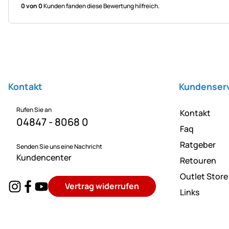
0 von 0
Kunden fanden diese Bewertung hilfreich.
Fußzeile
Kontakt
Kundenser
Rufen Sie an
Kontakt
04847 - 8068 0
Faq
Ratgeber
Senden Sie uns eine Nachricht
Kundencenter
Retouren
Outlet Store
Vertrag widerrufen
Links