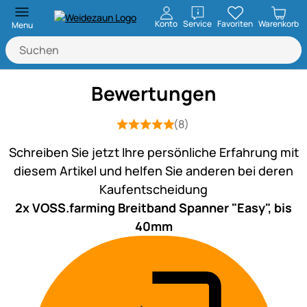
öffnen
Konto
Service
Favoriten
Warenkorb
Menu
Bewertungen
(8)
Bewertung: 5 von 5 (8 Bewertungen)
8 Bewertungen
Schreiben Sie jetzt Ihre persönliche Erfahrung mit
diesem Artikel und helfen Sie anderen bei deren
Kaufentscheidung
2x VOSS.farming Breitband Spanner "Easy", bis
40mm