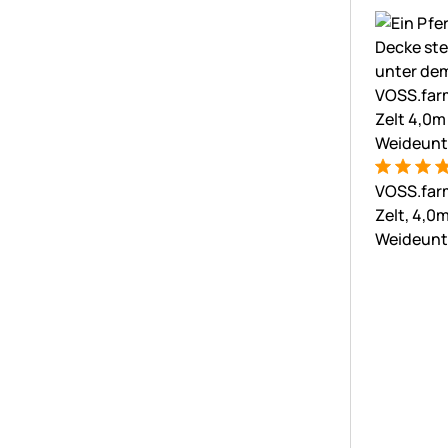
Bewertung
3 Bewert
VOSS.far
Zelt, 4,0m
Weideunt
Weidezel