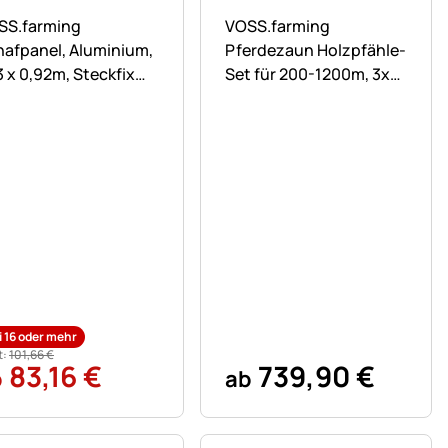
ch keine Bewertungen abgegeben
Noch keine Bewertungen ab
SS.farming
VOSS.farming
hafpanel, Aluminium,
Pferdezaun Holzpfähle-
3 x 0,92m, Steckfix
Set für 200-1200m, 3x
hafhorde
Reihen Band mit 200cm
Holzpfählen
)
i 16 oder mehr
t:
101
,
66
€
83
,
16
€
739
,
90
€
b
ab