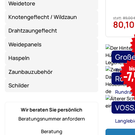
Weidetore
Knotengeflecht / Wildzaun
statt:
89
,
00
80
,
10
Drahtzaungeflecht
Weidepanels
Große
Haspeln
bi
Tränken,
Zaunbauzubehör
-7
Robus
Schilder
Rundrau
VOSS.
Wir beraten Sie persönlich
Beratungsnummer anfordern
Langlebi
Beratung