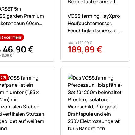
n
ch keine Bewertungen abgegeben
ARSET 5m
Noch keine Bewertungen ab
SS.garden Premium
VOSS.farming HayXpro
aketenzaun 60cm
Heufeuchtemesser,
 Haselnuss, 3-4cm,
Feuchtigkeitsmessgerät
t 9 Buchenpfählen
für Heu, Stroh und
i 3 oder mehr
statt:
199
,
90
€
cm
Silage
46
,
90
€
189
,
89
€
b
=
9
,
38
€
,5
%