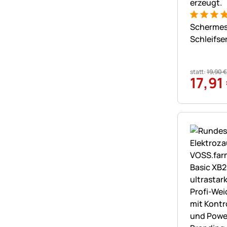
Bewertung
1 Bewert
Schermes
Schleifse
statt:
19
,
90
€
17
,
91