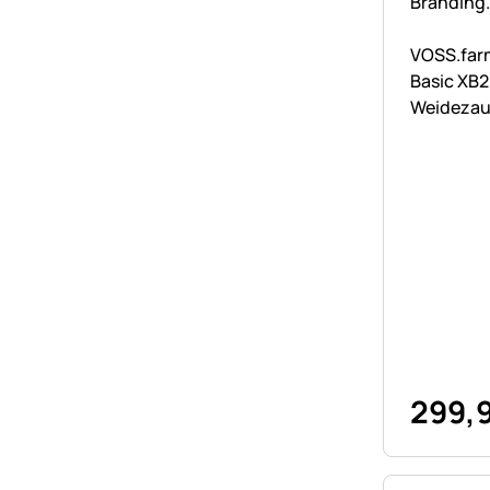
Noch kei
VOSS.far
Basic XB2
Weidezau
Ultra star
299
,