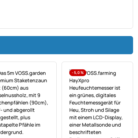
-
5,0
%