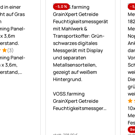
-
5,0
%
-
5
(3)
: 5 von 5 (3 Bewertungen)
ungen
ming Panel-
 x 3,6m,
erstand,
t
Noch keine Bewertungen abgegebe
VOSS.farming
GrainXpert Getreide
Bew
15
Feuchtigkeitsmessgerät
10
mit Mahlwerk &
Met
Transportkoffer
Fe
Be
statt:
298
,
90
€
stat