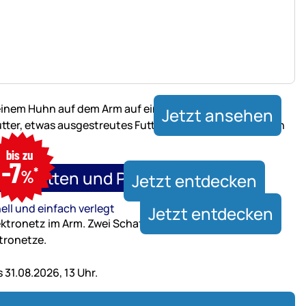
Jetzt ansehen
nur
bis zu
bis
-7
*
31.08.2026,
%
xenmatten und Paddockplatten
Jetzt entdecken
13
Uhr
ell und einfach verlegt
Jetzt entdecken
31.08.2026, 13 Uhr.