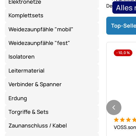
Elektronetze
Heuraufen
Alles
und
Komplettsets
Hühnerhaltu
Roundpe
Top-Selle
-
Weidezaunpfähle "mobil"
bis
31.08.2026,
Weidezaunpfähle "fest"
13
-
10,0
%
Isolatoren
Uhr
bis
Leitermaterial
zu
-15%.
Verbinder & Spanner
Erdung
Torgriffe & Sets
Bewertung
135 Bewe
Zaunanschluss / Kabel
VOSS.soni