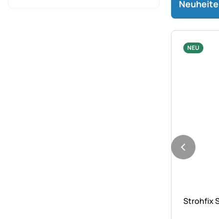
Neuheite
NEU
Noch kei
Strohfix S