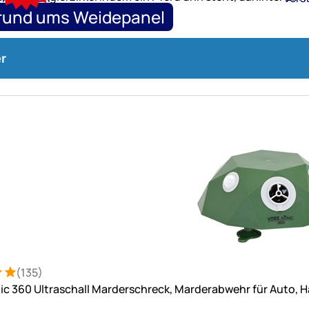
13
 rund ums Weidepanel
Uhr
ng
n und praktisches Zubehör
r
(135)
: 5 von 5 (135 Bewertungen)
rtungen
c 360 Ultraschall Marderschreck, Marderabwehr für Auto,