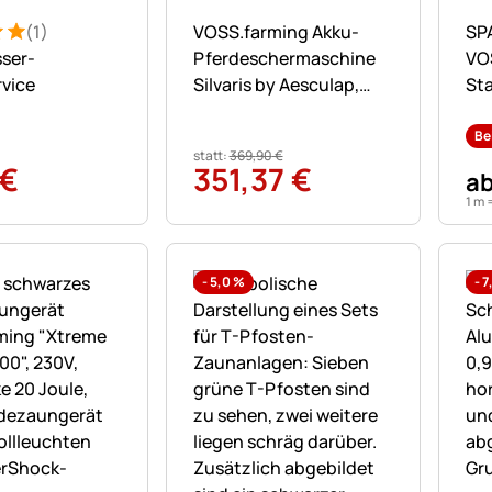
Noch keine Bewertungen abgegebe
No
(1)
VOSS.farming Akku-
SP
: 5 von 5 (1 Bewertungen)
ung
ser-
Pferdeschermaschine
VO
rvice
Silvaris by Aesculap,
St
rosa + 1x Akku
aus
mi
Be
statt:
369
,
90
€
90
€
351
,
37
€
a
1 m 
-
5,0
%
-
7