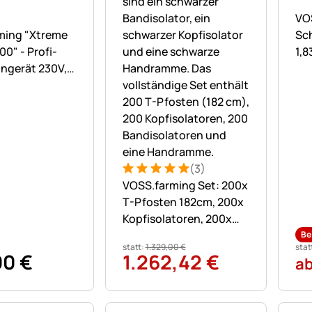
No
VO
ne Bewertungen abgegeben
ming "Xtreme
Sc
00" - Profi-
1,8
ngerät 230V,
Sc
k, 20 Joule
(3)
Bewertung: 5 von 5 (3 Bewertungen
3 Bewertungen
VOSS.farming Set: 200x
T-Pfosten 182cm, 200x
Kopfisolatoren, 200x
Bandisolatoren und
Be
statt:
1.329
,
00
€
stat
Handramme
90
€
1.262
,
42
€
a