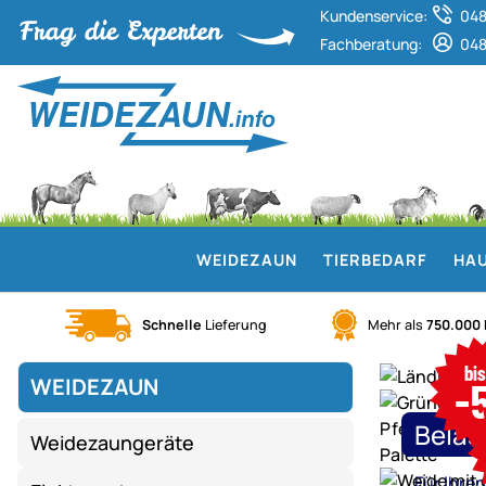
Kundenservice:
048
Fachberatung:
048
WEIDEZAUN
TIERBEDARF
HAU
Schnelle
Lieferung
Mehr als
750.000
Weidezaun.info ist Experte für ele
bi
WEIDEZAUN
-
Mega
Saison-
Belas
Weidezaungeräte
Schlussverka
Weidezaun,
Für Ihre