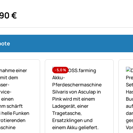
90
€
bote
-
5,0
%