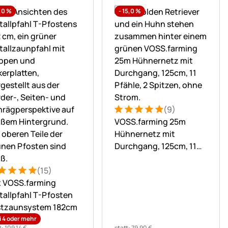
,0
%
-
15,0
%
(9)
Bewertung: 5 von 5 (9 Bewer
9 Bewertungen
VOSS.farming 25m
Hühnernetz mit
Durchgang, 125cm, 11
n
Pfähle, 2 Spitzen, grün,
(15)
ohne Strom
ertung: 5 von 5 (15 Bewertungen)
 Bewertungen
x VOSS.farming
allpfahl T-Pfosten
stzaunsystem 182cm
i 4 oder mehr
t:
109
,
14
€
statt:
79
,
90
€