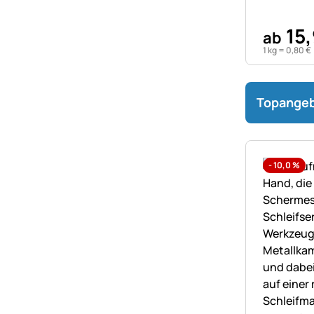
15
,
ab
1 kg =
0
,
80
€
Topange
-
10,0
%