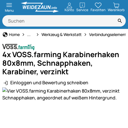
öffnen
Konto
Service
Favoriten
Warenkorb
Menu
Haus und Hof
Home
...
Werkzeug & Werkstatt
Verbindungselement
4x VOSS.farming Karabinerhaken
80x8mm, Schnapphaken,
Karabiner, verzinkt
Einloggen und Bewertung schreiben
Produktgalerie