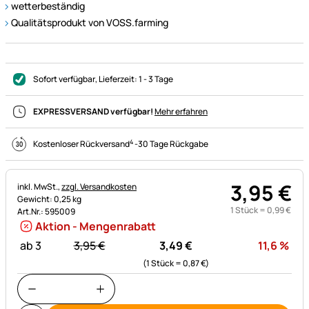
wetterbeständig
Qualitätsprodukt von VOSS.farming
Sofort verfügbar
, Lieferzeit:
1 - 3 Tage
EXPRESSVERSAND verfügbar!
Mehr erfahren
4
Kostenloser Rückversand
-
30 Tage Rückgabe
3
,
95
€
Steuerhinweis:
inkl. MwSt.,
zzgl. Versandkosten
Gewicht: 0,25 kg
1 Stück =
0
,
99
€
Art.Nr.: 595009
Aktion - Mengenrabatt
statt:
Rab
ab 3
3,
95
€
3,
49
€
11,6
%
(1 Stück =
0,
87
€
)