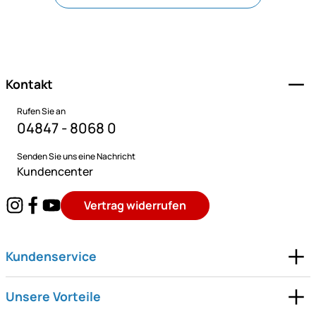
Fußzeile
Kontakt
Rufen Sie an
04847 - 8068 0
Senden Sie uns eine Nachricht
Kundencenter
Vertrag widerrufen
Kundenservice
Unsere Vorteile