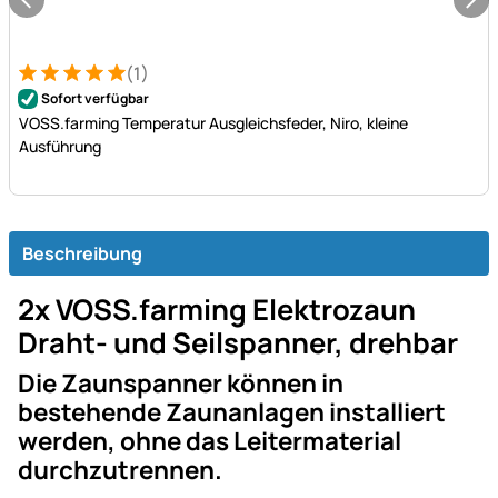
(1)
Bewertung: 5 von 5 (1 Bewertungen)
1 Bewertung
Sofort verfügbar
VOSS.farming Temperatur Ausgleichsfeder, Niro, kleine
Ausführung
Beschreibung
2x VOSS.farming Elektrozaun
Draht- und Seilspanner, drehbar
Die Zaunspanner können in
bestehende Zaunanlagen installiert
werden, ohne das Leitermaterial
durchzutrennen.