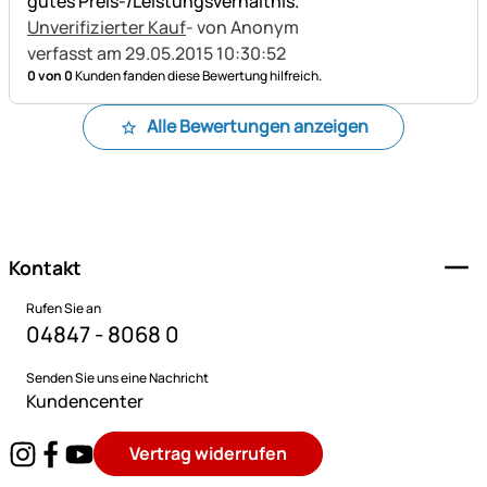
gutes Preis-/Leistungsverhältnis.
Unverifizierter Kauf
- von Anonym
verfasst am 29.05.2015 10:30:52
0 von 0
Kunden fanden diese Bewertung hilfreich.
Alle Bewertungen anzeigen
Fußzeile
Kontakt
Rufen Sie an
04847 - 8068 0
Senden Sie uns eine Nachricht
Kundencenter
Vertrag widerrufen