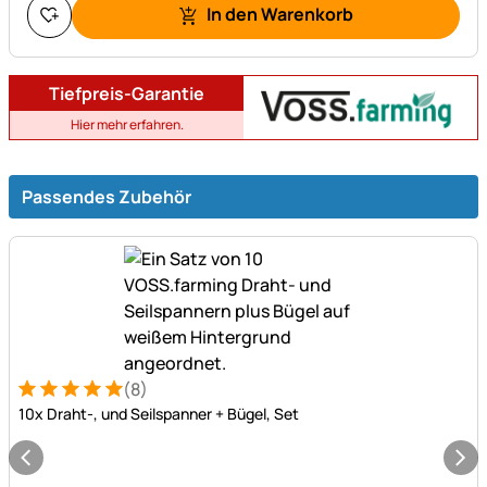
In den Warenkorb
Tiefpreis-Garantie
Hier mehr erfahren.
Passendes Zubehör
(8)
Bewertung: 5 von 5 (8 Bewertungen)
8 Bewertungen
10x Draht-, und Seilspanner + Bügel, Set