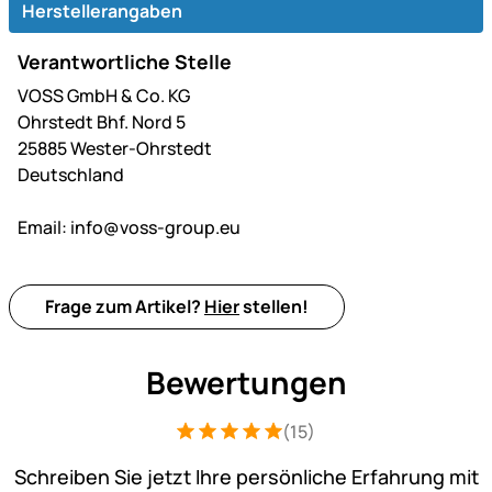
Herstellerangaben
Verantwortliche Stelle
VOSS GmbH & Co. KG
Ohrstedt Bhf. Nord 5
25885 Wester-Ohrstedt
Deutschland
Email:
info@voss-group.eu
Frage zum Artikel?
Hier
stellen!
Bewertungen
(15)
Bewertung: 5 von 5 (15 Bewertungen)
15 Bewertungen
Schreiben Sie jetzt Ihre persönliche Erfahrung mit