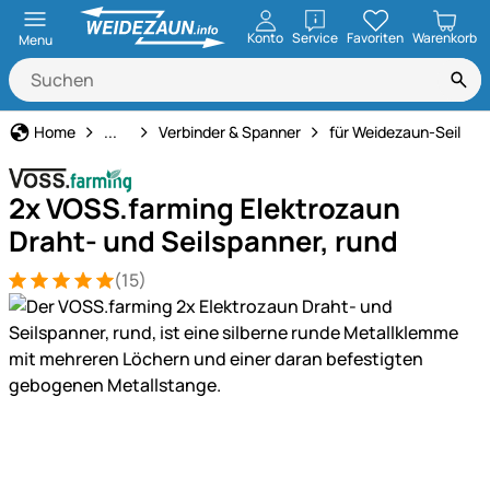
öffnen
Konto
Service
Favoriten
Warenkorb
Menu
Weidezaun
Home
...
Verbinder & Spanner
für Weidezaun-Seil
2x VOSS.farming Elektrozaun
Draht- und Seilspanner, rund
(15)
Bewertung: 5 von 5 (15 Bewertungen)
15 Bewertungen
Produktgalerie