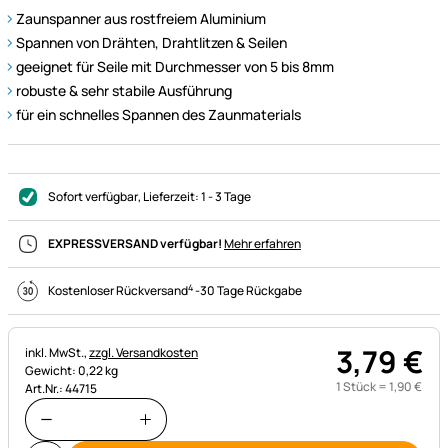
Zaunspanner aus rostfreiem Aluminium
Spannen von Drähten, Drahtlitzen & Seilen
geeignet für Seile mit Durchmesser von 5 bis 8mm
robuste & sehr stabile Ausführung
für ein schnelles Spannen des Zaunmaterials
Sofort verfügbar
, Lieferzeit:
1 - 3 Tage
EXPRESSVERSAND verfügbar!
Mehr erfahren
4
Kostenloser Rückversand
-
30 Tage Rückgabe
3
,
79
€
Steuerhinweis:
inkl. MwSt.,
zzgl. Versandkosten
Gewicht: 0,22 kg
1 Stück =
1
,
90
€
Art.Nr.: 44715