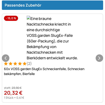
Passendes Zubehör
-
15,0
%
(2)
Bewertung: 5 von 5 (2 Bewertungen)
2 Bewertungen
60x VOSS.garden SlugEx Schneckenfalle, Schnecken
bekämpfen, Bierfalle
statt:
23
,
90
€
20
,
32
€
1 Stück =
0
,
41
€