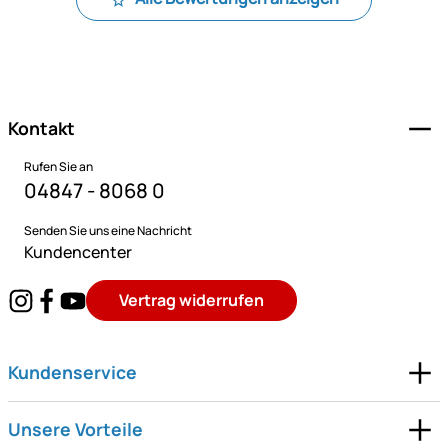
Fußzeile
Kontakt
Rufen Sie an
04847 - 8068 0
Senden Sie uns eine Nachricht
Kundencenter
Vertrag widerrufen
Kundenservice
Unsere Vorteile