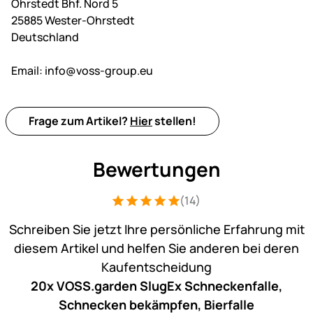
Ohrstedt Bhf. Nord 5
25885 Wester-Ohrstedt
Deutschland
Email:
info@voss-group.eu
Frage zum Artikel?
Hier
stellen!
Bewertungen
(14)
Bewertung: 5 von 5 (14 Bewertungen)
14 Bewertungen
Schreiben Sie jetzt Ihre persönliche Erfahrung mit
diesem Artikel und helfen Sie anderen bei deren
Kaufentscheidung
20x VOSS.garden SlugEx Schneckenfalle,
Schnecken bekämpfen, Bierfalle