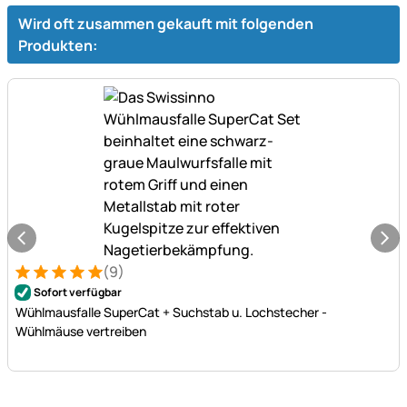
Wird oft zusammen gekauft mit folgenden
Produkten:
(9)
Bewertung: 5 von 5 (9 Bewertungen)
9 Bewertungen
Sofort verfügbar
Wühlmausfalle SuperCat + Suchstab u. Lochstecher -
Wühlmäuse vertreiben