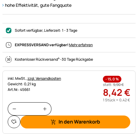
hohe Effektivität, gute Fangquote
Sofort verfügbar
, Lieferzeit:
1 - 3 Tage
EXPRESSVERSAND verfügbar!
Mehr erfahren
4
Kostenloser Rückversand
-
30 Tage Rückgabe
Steuerhinweis:
inkl. MwSt.,
zzgl. Versandkosten
-
15,0
%
Gewicht: 0,21 kg
statt:
9
,
90
€
8
,
42
€
Art.Nr.: 45661
1 Stück =
0
,
42
€
In den Warenkorb