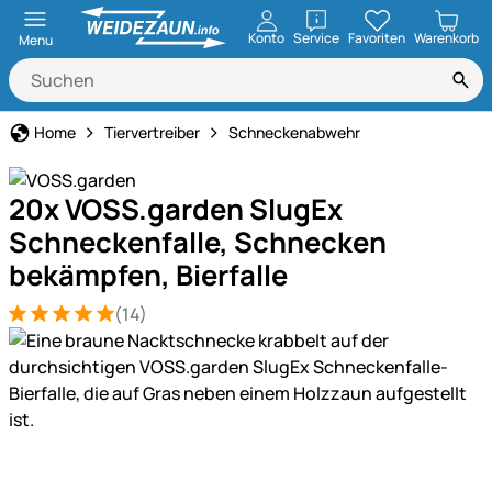
öffnen
Konto
Service
Favoriten
Warenkorb
Menu
Home
Tiervertreiber
Schneckenabwehr
20x VOSS.garden SlugEx
Schneckenfalle, Schnecken
bekämpfen, Bierfalle
(14)
Bewertung: 5 von 5 (14 Bewertungen)
14 Bewertungen
Produktgalerie